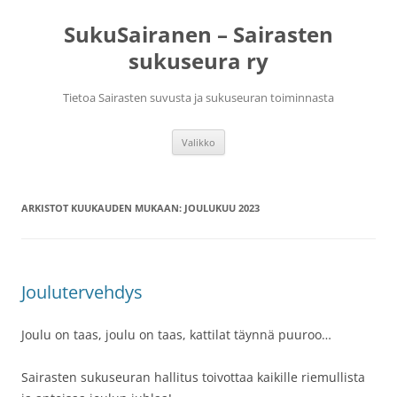
Siirry
sisältöön
SukuSairanen – Sairasten
sukuseura ry
Tietoa Sairasten suvusta ja sukuseuran toiminnasta
Valikko
ARKISTOT KUUKAUDEN MUKAAN:
JOULUKUU 2023
Joulutervehdys
Joulu on taas, joulu on taas, kattilat täynnä puuroo…
Sairasten sukuseuran hallitus toivottaa kaikille riemullista