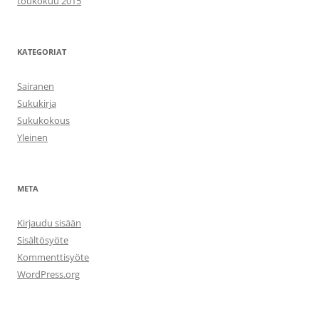
toukokuu 2015
KATEGORIAT
Sairanen
Sukukirja
Sukukokous
Yleinen
META
Kirjaudu sisään
Sisältösyöte
Kommenttisyöte
WordPress.org