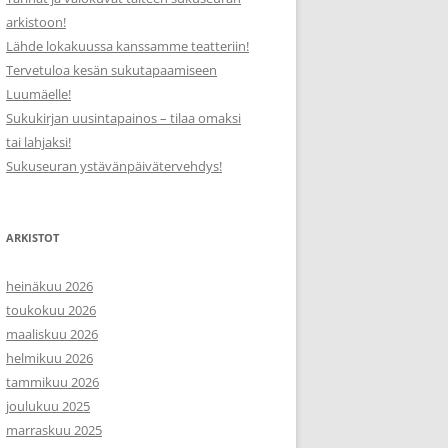
arkistoon!
Lähde lokakuussa kanssamme teatteriin!
Tervetuloa kesän sukutapaamiseen
Luumäelle!
Sukukirjan uusintapainos – tilaa omaksi
tai lahjaksi!
Sukuseuran ystävänpäivätervehdys!
ARKISTOT
heinäkuu 2026
toukokuu 2026
maaliskuu 2026
helmikuu 2026
tammikuu 2026
joulukuu 2025
marraskuu 2025