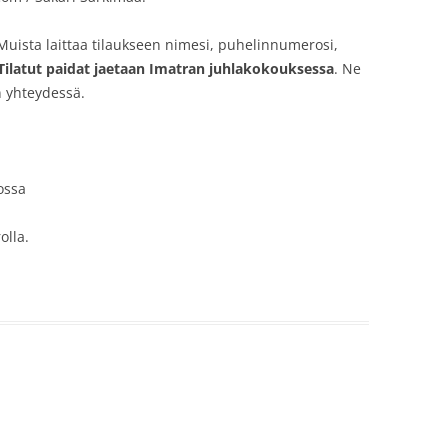
 Muista laittaa tilaukseen nimesi, puhelinnumerosi,
Tilatut
paidat
jaetaan
Imatran
juhlakokouksessa
. Ne
n yhteydessä.
ossa
olla.