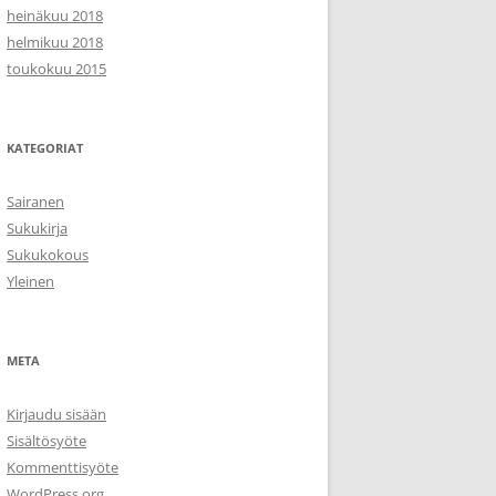
heinäkuu 2018
helmikuu 2018
toukokuu 2015
KATEGORIAT
Sairanen
Sukukirja
Sukukokous
Yleinen
META
Kirjaudu sisään
Sisältösyöte
Kommenttisyöte
WordPress.org