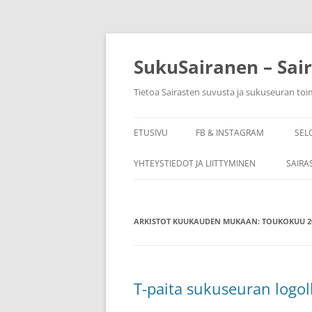
Siirry
sisältöön
SukuSairanen – Sai
Tietoa Sairasten suvusta ja sukuseuran to
ETUSIVU
FB & INSTAGRAM
SEL
YHTEYSTIEDOT JA LIITTYMINEN
SAIRA
ARKISTOT KUUKAUDEN MUKAAN:
TOUKOKUU 2
T-paita sukuseuran logol