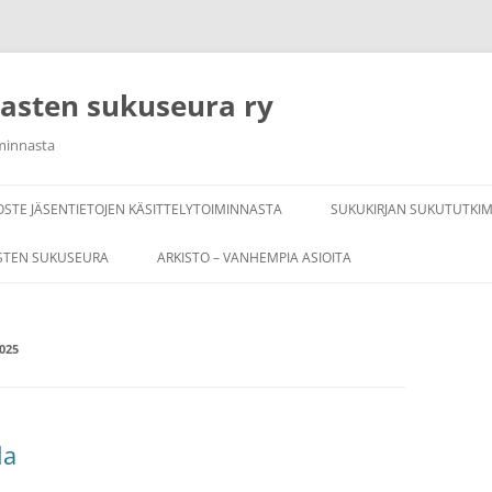
rasten sukuseura ry
iminnasta
OSTE JÄSENTIETOJEN KÄSITTELYTOIMINNASTA
SUKUKIRJAN SUKUTUTKI
STEN SUKUSEURA
ARKISTO – VANHEMPIA ASIOITA
025
la