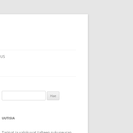
MUS
Haku:
UUTISIA
Tarinat ja valokuvat talteen sukuseuran