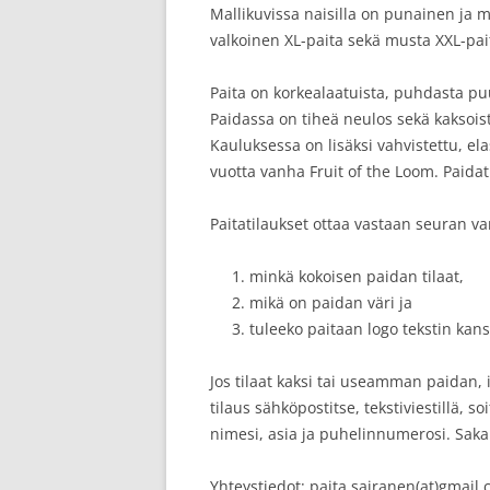
Mallikuvissa naisilla on punainen ja m
valkoinen XL-paita sekä musta XXL-pait
Paita on korkealaatuista, puhdasta puu
Paidassa on tiheä neulos sekä kaksois
Kauluksessa on lisäksi vahvistettu, el
vuotta vanha Fruit of the Loom. Paida
Paitatilaukset ottaa vastaan seuran va
minkä kokoisen paidan tilaat,
mikä on paidan väri ja
tuleeko paitaan logo tekstin kans
Jos tilaat kaksi tai useamman paidan,
tilaus sähköpostitse, tekstiviestillä, s
nimesi, asia ja puhelinnumerosi. Sakari
Yhteystiedot: paita.sairanen(at)gmail.