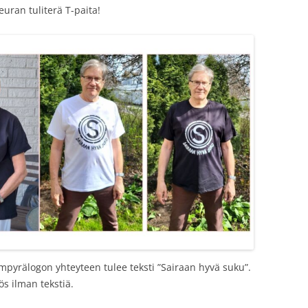
uran tuliterä T-paita!
pyrälogon yhteyteen tulee teksti ”Sairaan hyvä suku”.
s ilman tekstiä.