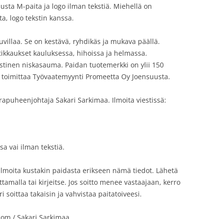
usta M-paita ja logo ilman tekstiä. Miehellä on
a, logo tekstin kanssa.
villaa. Se on kestävä, ryhdikäs ja mukava päällä.
tikkaukset kauluksessa, hihoissa ja helmassa.
astinen niskasauma. Paidan tuotemerkki on ylii 150
t toimittaa Työvaatemyynti Promeetta Oy Joensuusta.
rapuheenjohtaja Sakari Sarkimaa. Ilmoita viestissä:
sa vai ilman tekstiä.
 ilmoita kustakin paidasta erikseen nämä tiedot. Lähetä
oittamalla tai kirjeitse. Jos soitto menee vastaajaan, kerro
 soittaa takaisin ja vahvistaa paitatoiveesi.
com / Sakari Sarkimaa.