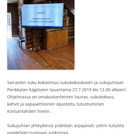
Sairasten suku kokoontuu sukukokoukseen ja sukujuhlaan
Parikkalan Kägöseen lauantaina 27.7.2019 klo 12.00 alkaen!
Ohjelmassa on omakustanteinen lounas, sukukokous,
kahvit ja vapaaehtoinen opastettu tutustuminen
Koitsanlahden hoviin.
Sukujuhlan yhteydessä pidetään arpajaiset, joihin tulijoita
pyydetään tuomaan palkintoja.