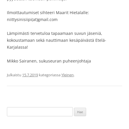
Ilmoittautumiset sihteeri Maarit Hietalalle:
niittysinisiipi(at)gmail.com
Lämpimästi tervetuloa tapaamaan suvun jäseniä,
kokoustamaan sekä nauttimaan kesäpäivästä Etelä-
Karjalassa!
Mikko Sairanen, sukuseuran puheenjohtaja
Julkaistu
15.7.2019
kategoriassa
Yleinen
.
Haku: