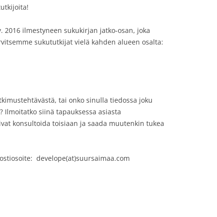
tkijoita!
v. 2016 ilmestyneen sukukirjan jatko-osan, joka
arvitsemme sukututkijat vielä kahden alueen osalta:
tkimustehtävästä, tai onko sinulla tiedossa joku
n? Ilmoitatko siinä tapauksessa asiasta
voivat konsultoida toisiaan ja saada muutenkin tukea
ostiosoite: develope(at)suursaimaa.com