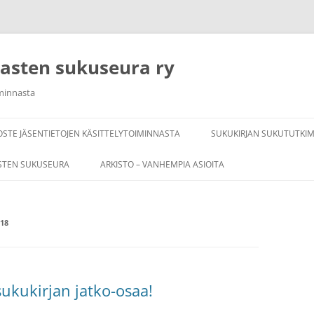
rasten sukuseura ry
iminnasta
OSTE JÄSENTIETOJEN KÄSITTELYTOIMINNASTA
SUKUKIRJAN SUKUTUTKI
STEN SUKUSEURA
ARKISTO – VANHEMPIA ASIOITA
18
kukirjan jatko-osaa!