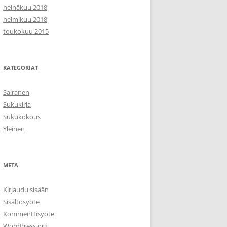
heinäkuu 2018
helmikuu 2018
toukokuu 2015
KATEGORIAT
Sairanen
Sukukirja
Sukukokous
Yleinen
META
Kirjaudu sisään
Sisältösyöte
Kommenttisyöte
WordPress.org