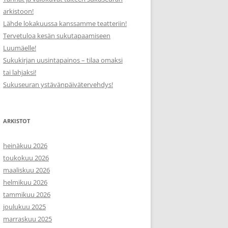
arkistoon!
Lähde lokakuussa kanssamme teatteriin!
Tervetuloa kesän sukutapaamiseen
Luumäelle!
Sukukirjan uusintapainos – tilaa omaksi
tai lahjaksi!
Sukuseuran ystävänpäivätervehdys!
ARKISTOT
heinäkuu 2026
toukokuu 2026
maaliskuu 2026
helmikuu 2026
tammikuu 2026
joulukuu 2025
marraskuu 2025