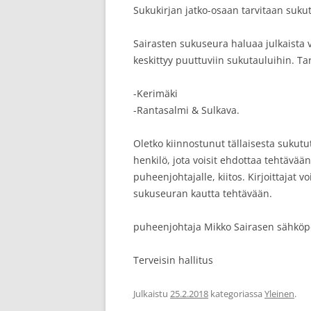
Sukukirjan jatko-osaan tarvitaan sukutu
Sairasten sukuseura haluaa julkaista 
keskittyy puuttuviin sukutauluihin. T
-Kerimäki
-Rantasalmi & Sulkava.
Oletko kiinnostunut tällaisesta sukutu
henkilö, jota voisit ehdottaa tehtävää
puheenjohtajalle, kiitos. Kirjoittajat 
sukuseuran kautta tehtävään.
puheenjohtaja Mikko Sairasen sähköp
Terveisin hallitus
Julkaistu
25.2.2018
kategoriassa
Yleinen
.