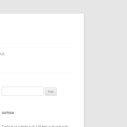
MUS
Haku:
UUTISIA
Tarinat ja valokuvat talteen sukuseuran