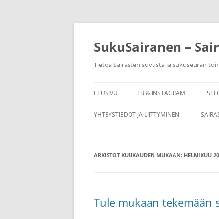
Siirry
sisältöön
SukuSairanen – Sai
Tietoa Sairasten suvusta ja sukuseuran to
ETUSIVU
FB & INSTAGRAM
SEL
YHTEYSTIEDOT JA LIITTYMINEN
SAIRA
ARKISTOT KUUKAUDEN MUKAAN:
HELMIKUU 20
Tule mukaan tekemään su