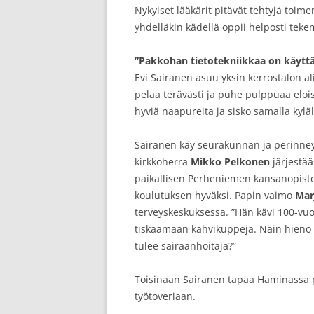
Nykyiset lääkärit pitävät tehtyjä toim
yhdelläkin kädellä oppii helposti teke
”Pakkohan tietotekniikkaa on käytt
Evi Sairanen asuu yksin kerrostalon 
pelaa terävästi ja puhe pulppuaa eloisa
hyviä naapureita ja sisko samalla kyläl
Sairanen käy seurakunnan ja perinneyhd
kirkkoherra
Mikko Pelkonen
järjestää
paikallisen Perheniemen kansanopisto
koulutuksen hyväksi. Papin vaimo
Mar
terveyskeskuksessa. ”Hän kävi 100-vuot
tiskaamaan kahvikuppeja. Näin hieno 
tulee sairaanhoitaja?”
Toisinaan Sairanen tapaa Haminassa po
työtoveriaan.