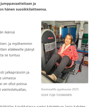
a jumppavaatteitaan ja
i on hänen suosikkilaitteensa.
kän ikänsä
lähtien. Ja myöhemmin
tten eläkkeelle jäänyt
tta se tuntuu
ti jalkaprässiin ja
ös uimassa
i on ollut poissa
i voimisteluallas,
Kuntosalilla syyskuussa 2025.
KUVA TUIJA TUOMAINEN
ikkälän Saivikkalassa syntyi kahdeksan lasta kahden