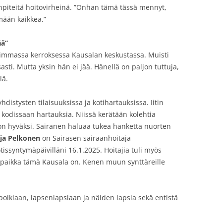
enpiteitä hoitovirheinä. ”Onhan tämä tässä mennyt,
mään kaikkea.”
ää”
alimmassa kerroksessa Kausalan keskustassa. Muisti
sti. Mutta yksin hän ei jää. Hänellä on paljon tuttuja,
lä.
istysten tilaisuuksissa ja kotihartauksissa. Iitin
 kodissaan hartauksia. Niissä kerätään kolehtia
n hyväksi. Sairanen haluaa tukea hanketta nuorten
ja Pelkonen
on Sairasen sairaanhoitaja
issyntymäpäivilläni 16.1.2025. Hoitajia tuli myös
paikka tämä Kausala on. Kenen muun synttäreille
ikiaan, lapsenlapsiaan ja näiden lapsia sekä entistä