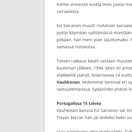
Kolme viimeistä vuotta mies joutui 
sairaalassa.
Evi Sairanen muutti rivitaloon sairaala
pystyi käymään syöttämässä miestään. 
pitkään, hän meni pian tajuttomaksi. 
samassa rivitalossa.
Toinen rakkaus käveli vastaan muuta
kuoleman jälkeen, 1994. Mies oli arme
eläkkeelle jäänyt, leskirouvaa 14 vuo
Vauhkonen
. Molemmat toimivat eri s
vastuutehtävissä. Sydänliitto yhdisti
Portugalissa 15 talvea
Vauhkosen kanssa Evi Sairanen sai toi
Toisen kerran hän jäi leskeksi kaksi vuo
Uusi pariskunta alkoi matkustella. Tut