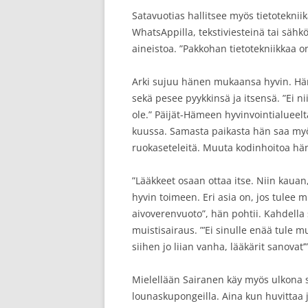
Satavuotias hallitsee myös tietoteknii
WhatsAppilla, tekstiviesteinä tai sähkö
aineistoa. ”Pakkohan tietotekniikkaa on
Arki sujuu hänen mukaansa hyvin. Hän
sekä pesee pyykkinsä ja itsensä. ”Ei 
ole.” Päijät-Hämeen hyvinvointialueelt
kuussa. Samasta paikasta hän saa my
ruokaseteleitä. Muuta kodinhoitoa hän
”Lääkkeet osaan ottaa itse. Niin kauan
hyvin toimeen. Eri asia on, jos tulee mu
aivoverenvuoto”, hän pohtii. Kahdella s
muistisairaus. ”’Ei sinulle enää tule mu
siihen jo liian vanha, lääkärit sanovat
Mielellään Sairanen käy myös ulkona
lounaskupongeilla. Aina kun huvittaa j