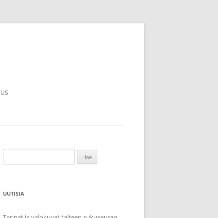
MUS
Haku:
UUTISIA
Tarinat ja valokuvat talteen sukuseuran