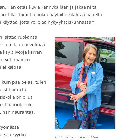
kan. Hän ottaa kuvia kännykällään ja jakaa niitä
postilla. Toimittajankin näytöille kilahtaa häneltä
 käyttää, jotta voi elää nyky-yhteiskunnassa.”
 laittaa ruokansa
niissä mitään ongelmaa
a käy siivooja kerran
ös veteraanien
 ei kaipaa.
, kuin pää pelaa, tulen
istihäiriö tai
iskolla on ollut
istihäiriötä, olet
’”, hän naurahtaa.
 syömässä
a saa kyydin.
Evi Sairanen halusi lähteä