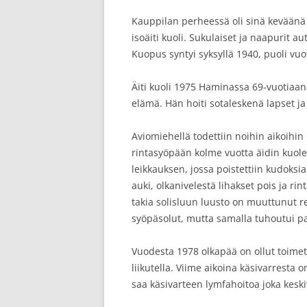
Kauppilan perheessä oli sinä keväänä
isoäiti kuoli. Sukulaiset ja naapurit au
Kuopus syntyi syksyllä 1940, puoli vuo
Äiti kuoli 1975 Haminassa 69-vuotiaana,
elämä. Hän hoiti sotaleskenä lapset ja
Aviomiehellä todettiin noihin aikoihin 
rintasyöpään kolme vuotta äidin kuole
leikkauksen, jossa poistettiin kudoksia 
auki, olkanivelestä lihakset pois ja r
takia solisluun luusto on muuttunut re
syöpäsolut, mutta samalla tuhoutui p
Vuodesta 1978 olkapää on ollut toimet
liikutella. Viime aikoina käsivarresta
saa käsivarteen lymfahoitoa joka keskiv