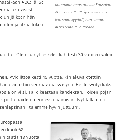
nasaikaan ABC:llä. Se
antamaan haastattelua Kausalan
raa aktiivisesti
ABC-asemalle. ”Käyn siellä aina
ttelun jälkeen hän
kun saan kyydin”, hän sanoo.
ehden ja alkaa lukea
KUVA SAKARI SARKIMAA
kkautta. ”Olen jäänyt leskeksi kahdesti 30 vuoden välein,
anen
. Avioliittoa kesti 45 vuotta. Kihlakuva otettiin
äitä vietettiin seuraavana syksynä. Heille syntyi kaksi
psia on viisi. Tai oikeastaan kahdeksan. Toisen pojan
as poika näiden mennessä naimisiin. Nyt tällä on jo
psenlapsinani, tulemme hyvin juttuun”.
-Euroopassa
nen kuoli 68
in tautia 18 vuotta.