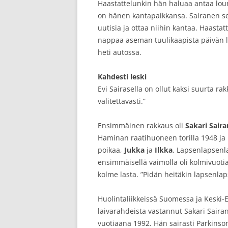
Haastattelunkin hän haluaa antaa lou
on hänen kantapaikkansa. Sairanen seu
uutisia ja ottaa niihin kantaa. Haasta
nappaa aseman tuulikaapista päivän l
heti autossa.
Kahdesti leski
Evi Sairasella on ollut kaksi suurta ra
valitettavasti.”
Ensimmäinen rakkaus oli
Sakari Sair
Haminan raatihuoneen torilla 1948 ja h
poikaa,
Jukka
ja
Ilkka
. Lapsenlapsenla
ensimmäisellä vaimolla oli kolmivuoti
kolme lasta. ”Pidän heitäkin lapsenla
Huolintaliikkeissä Suomessa ja Keski
laivarahdeista vastannut Sakari Saira
vuotiaana 1992. Hän sairasti Parkinson