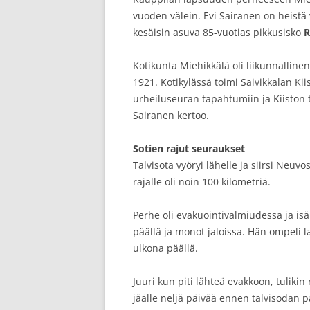
vuoden välein. Evi Sairanen on heistä 
kesäisin asuva 85-vuotias pikkusisko
R
Kotikunta Miehikkälä oli liikunnallinen
1921. Kotikylässä toimi Saivikkalan Ki
urheiluseuran tapahtumiin ja Kiiston 
Sairanen kertoo.
Sotien rajut seuraukset
Talvisota vyöryi lähelle ja siirsi Neuv
rajalle oli noin 100 kilometriä.
Perhe oli evakuointivalmiudessa ja isä 
päällä ja monot jaloissa. Hän ompeli lap
ulkona päällä.
Juuri kun piti lähteä evakkoon, tuliki
jäälle neljä päivää ennen talvisodan p