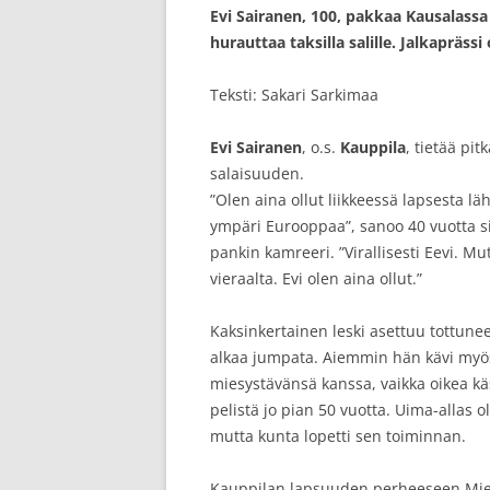
Evi Sairanen, 100, pakkaa Kausalass
hurauttaa taksilla salille. Jalkapräss
Teksti: Sakari Sarkimaa
Evi Sairanen
, o.s.
Kauppila
, tietää pit
salaisuuden.
”Olen aina ollut liikkeessä lapsesta 
ympäri Eurooppaa”, sanoo 40 vuotta si
pankin kamreeri. ”Virallisesti Eevi. Mu
vieraalta. Evi olen aina ollut.”
Kaksinkertainen leski asettuu tottunees
alkaa jumpata. Aiemmin hän kävi my
miesystävänsä kanssa, vaikka oikea käs
pelistä jo pian 50 vuotta. Uima-allas ol
mutta kunta lopetti sen toiminnan.
Kauppilan lapsuuden perheeseen Mieh