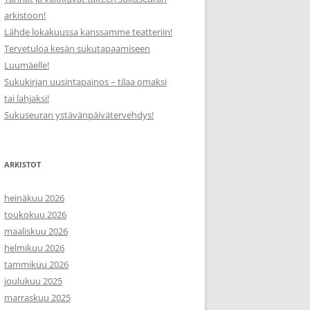
arkistoon!
Lähde lokakuussa kanssamme teatteriin!
Tervetuloa kesän sukutapaamiseen
Luumäelle!
Sukukirjan uusintapainos – tilaa omaksi
tai lahjaksi!
Sukuseuran ystävänpäivätervehdys!
ARKISTOT
heinäkuu 2026
toukokuu 2026
maaliskuu 2026
helmikuu 2026
tammikuu 2026
joulukuu 2025
marraskuu 2025