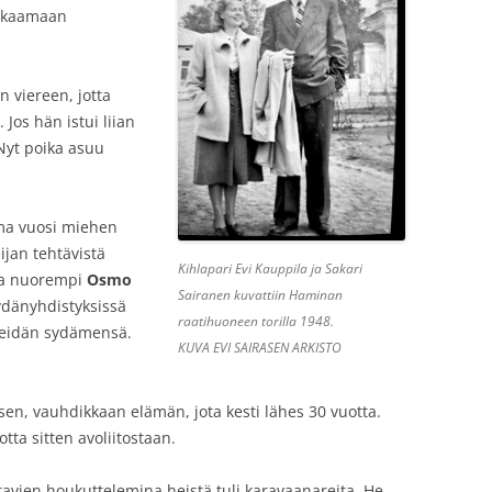
makaamaan
n viereen, jotta
Jos hän istui liian
Nyt poika asuu
ma vuosi miehen
ijan tehtävistä
Kihlapari Evi Kauppila ja Sakari
tta nuorempi
Osmo
Sairanen kuvattiin Haminan
ydänyhdistyksissä
raatihuoneen torilla 1948.
 heidän sydämensä.
KUVA EVI SAIRASEN ARKISTO
sen, vauhdikkaan elämän, jota kesti lähes 30 vuotta.
tta sitten avoliitostaan.
tavien houkuttelemina heistä tuli karavaanareita. He