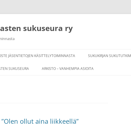
rasten sukuseura ry
iminnasta
OSTE JÄSENTIETOJEN KÄSITTELYTOIMINNASTA
SUKUKIRJAN SUKUTUTKI
STEN SUKUSEURA
ARKISTO – VANHEMPIA ASIOITA
”Olen ollut aina liikkeellä”