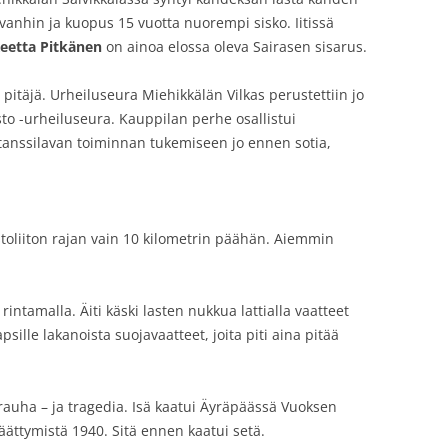
vanhin ja kuopus 15 vuotta nuorempi sisko. Iitissä
eetta Pitkänen
on ainoa elossa oleva Sairasen sisarus.
 pitäjä. Urheiluseura Miehikkälän Vilkas perustettiin jo
isto -urheiluseura. Kauppilan perhe osallistui
tanssilavan toiminnan tukemiseen jo ennen sotia,
ostoliiton rajan vain 10 kilometrin päähän. Aiemmin
rintamalla. Äiti käski lasten nukkua lattialla vaatteet
sille lakanoista suojavaatteet, joita piti aina pitää
n rauha – ja tragedia. Isä kaatui Äyräpäässä Vuoksen
äättymistä 1940. Sitä ennen kaatui setä.