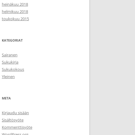
heinäkuu 2018
helmikuu 2018
toukokuu 2015
KATEGORIAT
Sairanen
Sukukirja
Sukukokous
Yleinen
META
Kirjaudu sisään
Sisältösyöte
Kommenttisyöte
WordPress.org