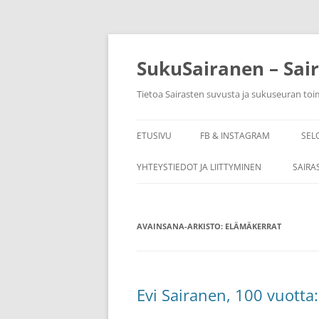
Siirry
sisältöön
SukuSairanen – Sai
Tietoa Sairasten suvusta ja sukuseuran to
ETUSIVU
FB & INSTAGRAM
SEL
YHTEYSTIEDOT JA LIITTYMINEN
SAIRA
AVAINSANA-ARKISTO:
ELÄMÄKERRAT
Evi Sairanen, 100 vuotta: 