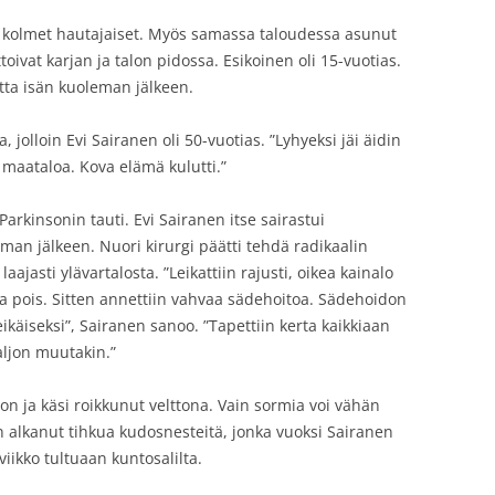
 kolmet hautajaiset. Myös samassa taloudessa asunut
ttoivat karjan ja talon pidossa. Esikoinen oli 15-vuotias.
tta isän kuoleman jälkeen.
 jolloin Evi Sairanen oli 50-vuotias. ”Lyhyeksi jäi äidin
 maataloa. Kova elämä kulutti.”
Parkinsonin tauti. Evi Sairanen itse sairastui
man jälkeen. Nuori kirurgi päätti tehdä radikaalin
laajasti ylävartalosta. ”Leikattiin rajusti, oikea kainalo
inta pois. Sitten annettiin vahvaa sädehoitoa. Sädehoidon
ikäiseksi”, Sairanen sanoo. ”Tapettiin kerta kaikkiaan
aljon muutakin.”
on ja käsi roikkunut velttona. Vain sormia voi vähän
 on alkanut tihkua kudosnesteitä, jonka vuoksi Sairanen
iikko tultuaan kuntosalilta.