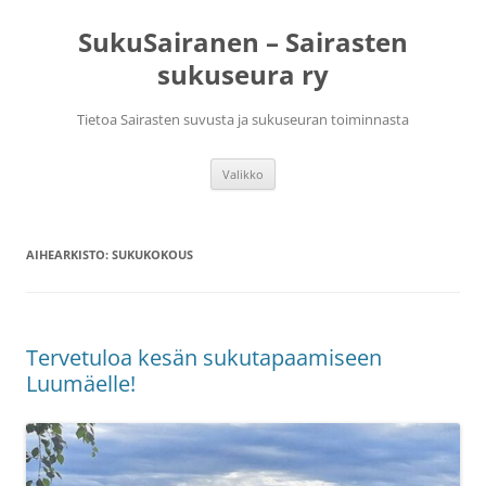
Siirry
sisältöön
SukuSairanen – Sairasten
sukuseura ry
Tietoa Sairasten suvusta ja sukuseuran toiminnasta
Valikko
AIHEARKISTO:
SUKUKOKOUS
Tervetuloa kesän sukutapaamiseen
Luumäelle!