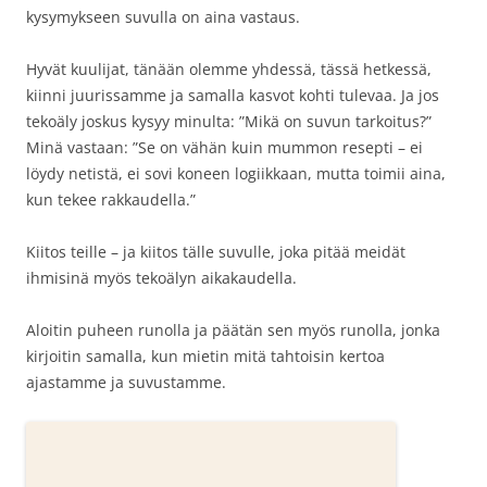
kysymykseen suvulla on aina vastaus.
Hyvät kuulijat, tänään olemme yhdessä, tässä hetkessä,
kiinni juurissamme ja samalla kasvot kohti tulevaa. Ja jos
tekoäly joskus kysyy minulta: ”Mikä on suvun tarkoitus?”
Minä vastaan: ”Se on vähän kuin mummon resepti – ei
löydy netistä, ei sovi koneen logiikkaan, mutta toimii aina,
kun tekee rakkaudella.”
Kiitos teille – ja kiitos tälle suvulle, joka pitää meidät
ihmisinä myös tekoälyn aikakaudella.
Aloitin puheen runolla ja päätän sen myös runolla, jonka
kirjoitin samalla, kun mietin mitä tahtoisin kertoa
ajastamme ja suvustamme.