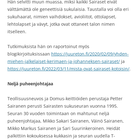
Hän selvitti muun muassa, miksi kaikki Sairaset eivät
välttämättä ole geneettisiä sukulaisia. Taustalla voi olla eri
sukuhaarat, nimien vaihdokset, avioliitot, ottolapset,
lehtolapset ja vävyt, jotka ovat ottaneet talon nimen
itselleen.
Tutkimuksista hän on raportoinut myös
blogikirjoituksissaan
https://juureton.fi/2020/02/09/yhden-
miehen-jalkelaiset-kerimaen-ja-johanneksen-sairaset/
ja
https://juureton.fi/2022/03/11/mista-ovat-sairaset-kotoisin/
.
Neljä puheenjohtajaa
Teollisuusneuvos ja Domus-keittiöiden perustaja Petter
Sairanen perusti Sairasten sukuseuran vuonna 1995.
Seuran 30 vuoden toimintaan on mahtunut neljä
puheenjohtajaa, Mikko Sakari Sairanen, Väinö Sairanen,
Mikko Markus Sairanen ja Sari Suurinkeroinen. Heidät
palkittiin kokouksessa kukkasin ja seuran uudella T-