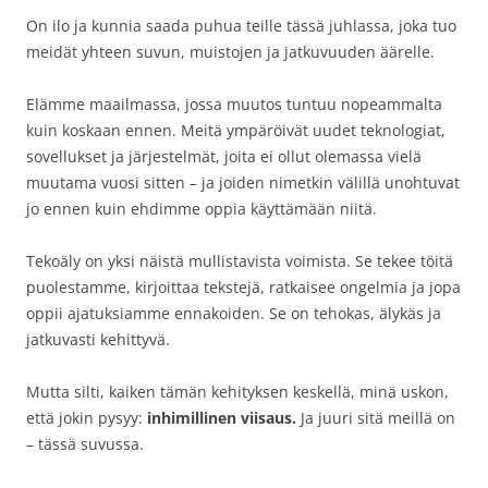
On ilo ja kunnia saada puhua teille tässä juhlassa, joka tuo
meidät yhteen suvun, muistojen ja jatkuvuuden äärelle.
Elämme maailmassa, jossa muutos tuntuu nopeammalta
kuin koskaan ennen. Meitä ympäröivät uudet teknologiat,
sovellukset ja järjestelmät, joita ei ollut olemassa vielä
muutama vuosi sitten – ja joiden nimetkin välillä unohtuvat
jo ennen kuin ehdimme oppia käyttämään niitä.
Tekoäly on yksi näistä mullistavista voimista. Se tekee töitä
puolestamme, kirjoittaa tekstejä, ratkaisee ongelmia ja jopa
oppii ajatuksiamme ennakoiden. Se on tehokas, älykäs ja
jatkuvasti kehittyvä.
Mutta silti, kaiken tämän kehityksen keskellä, minä uskon,
että jokin pysyy:
inhimillinen viisaus.
Ja juuri sitä meillä on
– tässä suvussa.