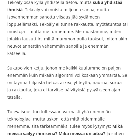
Tekoäly osaa kyllä yhdistellä tietoa, mutta
suku yhdistää
ihmisiä
. Tekoäly voi muista miljoona sanaa, mutta
isovanhemman sanottu viisaus jää sydämeen
loppuelämäksi. Tekoäly ei tunne rakkautta, myötätuntoa tai
muistoja – mutta me tunnemme. Me muistamme, miten
jotakin lausuttiin, miltä mummon pulla tuoksui, miten ukin
neuvot annettiin vähemmän sanoilla ja enemmän
katseella.
Sukupolvien ketju, johon me kaikki kuulumme on paljon
enemmän kuin mikään algoritmi voi koskaan ymmärtää. Se
on täynnä hiljaista tietoa, arkea, yhteyttä, naurua, surua –
ja rakkautta, joka ei tarvitse päivityksiä pysyäkseen ajan
tasalla.
Tulevaisuus tuo tullessaan varmasti yhä enemmän
teknologiaa, mutta uskon, että mitä pidemmälle
menemme, sitä tärkeämmäksi tulee myös kysymys:
Mikä
meissä säilyy ihmisenä? Mikä meissä on aitoa?
Ja siihen