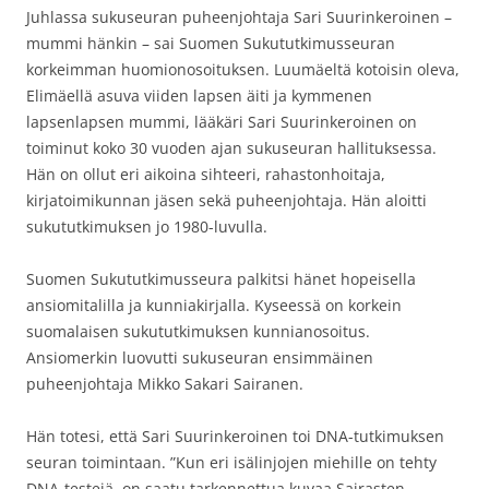
Juhlassa sukuseuran puheenjohtaja Sari Suurinkeroinen –
mummi hänkin – sai Suomen Sukututkimusseuran
korkeimman huomionosoituksen. Luumäeltä kotoisin oleva,
Elimäellä asuva viiden lapsen äiti ja kymmenen
lapsenlapsen mummi, lääkäri Sari Suurinkeroinen on
toiminut koko 30 vuoden ajan sukuseuran hallituksessa.
Hän on ollut eri aikoina sihteeri, rahastonhoitaja,
kirjatoimikunnan jäsen sekä puheenjohtaja. Hän aloitti
sukututkimuksen jo 1980-luvulla.
Suomen Sukututkimusseura palkitsi hänet hopeisella
ansiomitalilla ja kunniakirjalla. Kyseessä on korkein
suomalaisen sukututkimuksen kunnianosoitus.
Ansiomerkin luovutti sukuseuran ensimmäinen
puheenjohtaja Mikko Sakari Sairanen.
Hän totesi, että Sari Suurinkeroinen toi DNA-tutkimuksen
seuran toimintaan. ”Kun eri isälinjojen miehille on tehty
DNA-testejä, on saatu tarkennettua kuvaa Sairasten