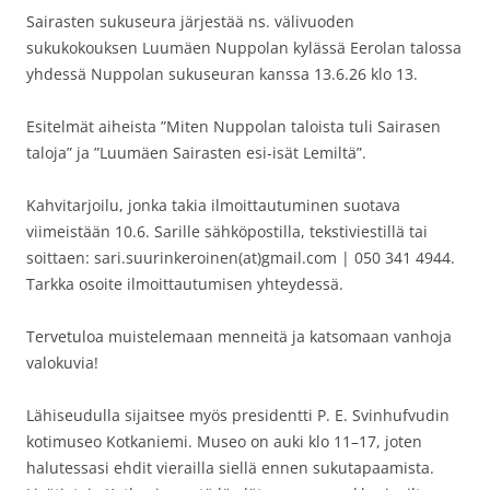
Sairasten sukuseura järjestää ns. välivuoden
sukukokouksen Luumäen Nuppolan kylässä Eerolan talossa
yhdessä Nuppolan sukuseuran kanssa 13.6.26 klo 13.
Esitelmät aiheista ”Miten Nuppolan taloista tuli Sairasen
taloja” ja ”Luumäen Sairasten esi-isät Lemiltä”.
Kahvitarjoilu, jonka takia ilmoittautuminen suotava
viimeistään 10.6. Sarille sähköpostilla, tekstiviestillä tai
soittaen: sari.suurinkeroinen(at)gmail.com | 050 341 4944.
Tarkka osoite ilmoittautumisen yhteydessä.
Tervetuloa muistelemaan menneitä ja katsomaan vanhoja
valokuvia!
Lähiseudulla sijaitsee myös presidentti P. E. Svinhufvudin
kotimuseo Kotkaniemi. Museo on auki klo 11–17, joten
halutessasi ehdit vierailla siellä ennen sukutapaamista.