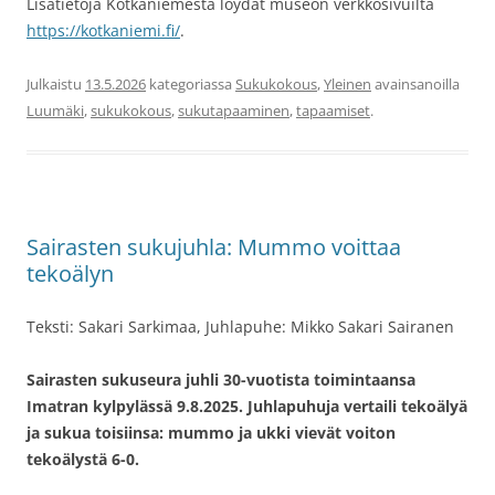
Lisätietoja Kotkaniemestä löydät museon verkkosivuilta
https://kotkaniemi.fi/
.
Julkaistu
13.5.2026
kategoriassa
Sukukokous
,
Yleinen
avainsanoilla
Luumäki
,
sukukokous
,
sukutapaaminen
,
tapaamiset
.
Sairasten sukujuhla: Mummo voittaa
tekoälyn
Teksti: Sakari Sarkimaa, Juhlapuhe: Mikko Sakari Sairanen
Sairasten sukuseura juhli 30-vuotista toimintaansa
Imatran kylpylässä 9.8.2025. Juhlapuhuja vertaili tekoälyä
ja sukua toisiinsa: mummo ja ukki vievät voiton
tekoälystä 6-0.