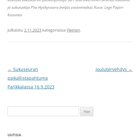
ja sukututkija Piia Hyökyvaara (neljäs vasemmalta). Kuva: Lege Pajari-
Kosonen.
Julkaistu
2.11.2023
kategoriassa
Yleinen
.
Artikkelien
←
Sukuseuran
Joulutervehdys
→
selaus
paikallistapahtuma
Parikkalassa 16.9.2023
Haku:
UUTISIA