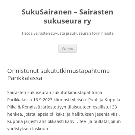
Siirry
sisältöön
SukuSairanen – Sairasten
sukuseura ry
Tietoa Sairasten suvusta ja sukuseuran toiminnasta
Valikko
Onnistunut sukututkimustapahtuma
Parikkalassa
Sairasten sukuseuran sukututkimustapahtuma
Parikkalassa 16.9.2023 kiinnosti yleisöä. Puoti ja Kuppila
Piika & Rengissä järjestettyyn tilaisuuteen osallistui 33
henkeä, joista lapsia oli kaksi ja hallituksen jäseniä viisi.
Kuppila järjesti ansiokkaasti kahvi-, tee- ja pullatarjoilun
yhdistyksen laskuun.