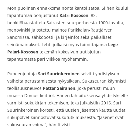
Monipuolinen ennakkomainonta kantoi satoa. Siihen kuului
tapahtumaa pohjustanut
Katri Kososen
, 83,
henkilöhaastattelu Sairasten suurperheestä 1900-luvulta,
menovinkki ja ostettu mainos Parikkalan-Rautjärven
Sanomissa, sähköposti- ja kirjeinfot sekä paikalliset
seinämainokset. Lehti julkaisi myös toimittajansa
Lege
Pajari-Kososen
tekemän kokosivun uutisjutun
tapahtumasta pari viikkoa myöhemmin.
Puheenjohtaja
Sari Suurinkeroinen
selvitti yhdistyksen
vaiheita perustamisesta nykyaikaan. Sukuseuran käynnisti
teollisuusneuvos
Petter Sairanen
, joka perusti muun
muassa Domus-keittiöt. Hänen lahjoituksensa yhdistykselle
varmisti sukukirjan tekemisen, joka julkaistiin 2016. Sari
Suurinkeroinen korosti, että uusien jäsenten kautta uudet
sukupolvet kiinnostuvat sukututkimuksesta. ”Jäsenet ovat
sukuseuran voima”, hän tiivisti.