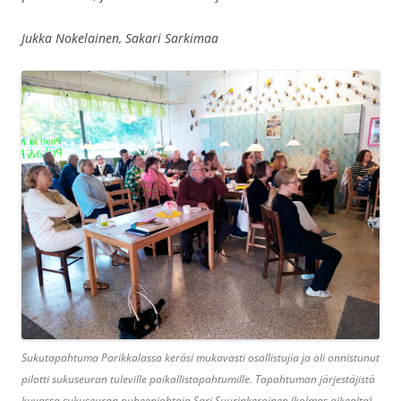
Jukka Nokelainen, Sakari Sarkimaa
Sukutapahtuma Parikkalassa keräsi mukavasti osallistujia ja oli onnistunut
pilotti sukuseuran tuleville paikallistapahtumille. Tapahtuman järjestäjistä
kuvassa sukuseuran puheenjohtaja Sari Suurinkeroinen (kolmas oikealta)