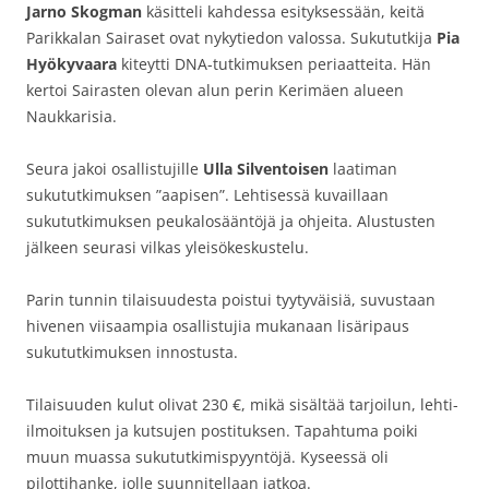
Jarno Skogman
käsitteli kahdessa esityksessään, keitä
Parikkalan Sairaset ovat nykytiedon valossa. Sukututkija
Pia
Hyökyvaara
kiteytti DNA-tutkimuksen periaatteita. Hän
kertoi Sairasten olevan alun perin Kerimäen alueen
Naukkarisia.
Seura jakoi osallistujille
Ulla Silventoisen
laatiman
sukututkimuksen ”aapisen”. Lehtisessä kuvaillaan
sukututkimuksen peukalosääntöjä ja ohjeita. Alustusten
jälkeen seurasi vilkas yleisökeskustelu.
Parin tunnin tilaisuudesta poistui tyytyväisiä, suvustaan
hivenen viisaampia osallistujia mukanaan lisäripaus
sukututkimuksen innostusta.
Tilaisuuden kulut olivat 230 €, mikä sisältää tarjoilun, lehti-
ilmoituksen ja kutsujen postituksen. Tapahtuma poiki
muun muassa sukututkimispyyntöjä. Kyseessä oli
pilottihanke, jolle suunnitellaan jatkoa.